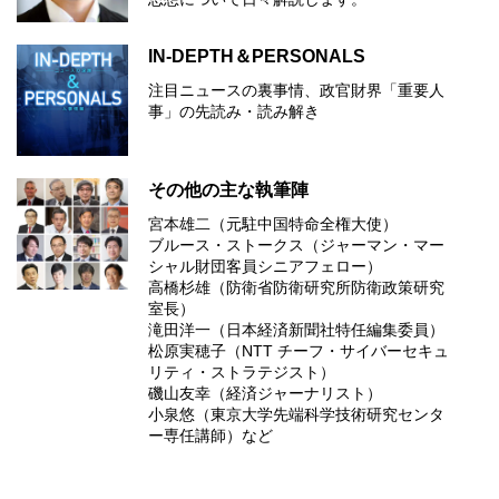
IN-DEPTH＆PERSONALS
注目ニュースの裏事情、政官財界「重要人
事」の先読み・読み解き
その他の主な執筆陣
宮本雄二（元駐中国特命全権大使）
ブルース・ストークス（ジャーマン・マー
シャル財団客員シニアフェロー）
高橋杉雄（防衛省防衛研究所防衛政策研究
室長）
滝田洋一（日本経済新聞社特任編集委員）
松原実穂子（NTT チーフ・サイバーセキュ
リティ・ストラテジスト）
磯山友幸（経済ジャーナリスト）
小泉悠（東京大学先端科学技術研究センタ
ー専任講師）など