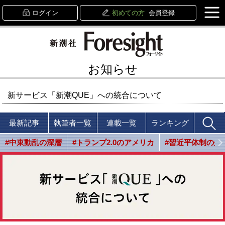
ログイン
初めての方
会員登録
お知らせ
新サービス「新潮QUE」への統合について
最新記事
執筆者一覧
連載一覧
ランキング
#中東動乱の深層
#トランプ2.0のアメリカ
#習近平体制の光