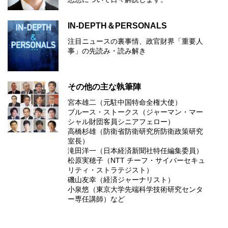
IN-DEPTH＆PERSONALS
注目ニュースの裏事情、政官財界「重要人
事」の先読み・読み解き
その他の主な執筆陣
宮本雄二（元駐中国特命全権大使）
ブルース・ストークス（ジャーマン・マー
シャル財団客員シニアフェロー）
高橋杉雄（防衛省防衛研究所防衛政策研究
室長）
滝田洋一（日本経済新聞社特任編集委員）
松原実穂子（NTT チーフ・サイバーセキュ
リティ・ストラテジスト）
磯山友幸（経済ジャーナリスト）
小泉悠（東京大学先端科学技術研究センタ
ー専任講師）など