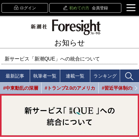
ログイン
初めての方
会員登録
お知らせ
新サービス「新潮QUE」への統合について
最新記事
執筆者一覧
連載一覧
ランキング
#中東動乱の深層
#トランプ2.0のアメリカ
#習近平体制の光