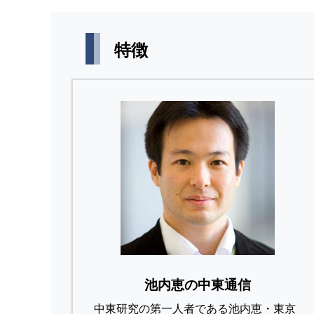
特徴
池内恵の中東通信
中東研究の第⼀⼈者である池内恵・東京