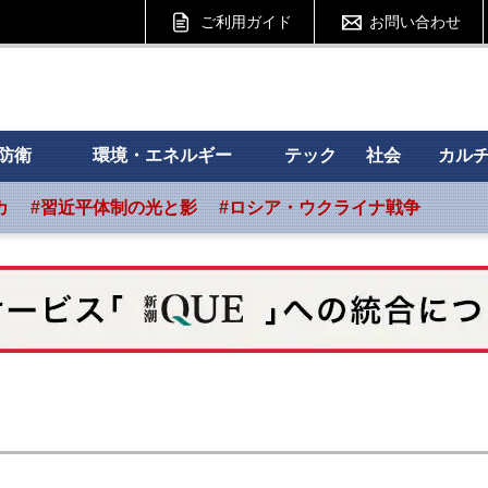
ご利用ガイド
お問い合わせ
 フォーサイト
防衛
環境・エネルギー
テック
社会
カル
カ
#習近平体制の光と影
#ロシア・ウクライナ戦争