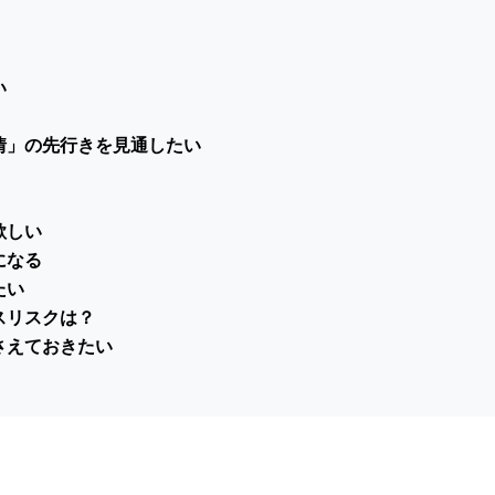
い
情」の先行きを見通したい
欲しい
になる
たい
スリスクは？
さえておきたい