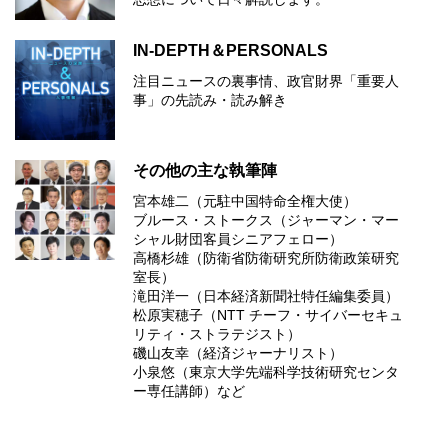
IN-DEPTH＆PERSONALS
注目ニュースの裏事情、政官財界「重要人
事」の先読み・読み解き
その他の主な執筆陣
宮本雄二（元駐中国特命全権大使）
ブルース・ストークス（ジャーマン・マー
シャル財団客員シニアフェロー）
高橋杉雄（防衛省防衛研究所防衛政策研究
室長）
滝田洋一（日本経済新聞社特任編集委員）
松原実穂子（NTT チーフ・サイバーセキュ
リティ・ストラテジスト）
磯山友幸（経済ジャーナリスト）
小泉悠（東京大学先端科学技術研究センタ
ー専任講師）など