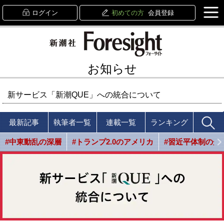
ログイン
初めての方
会員登録
お知らせ
新サービス「新潮QUE」への統合について
最新記事
執筆者一覧
連載一覧
ランキング
#中東動乱の深層
#トランプ2.0のアメリカ
#習近平体制の光