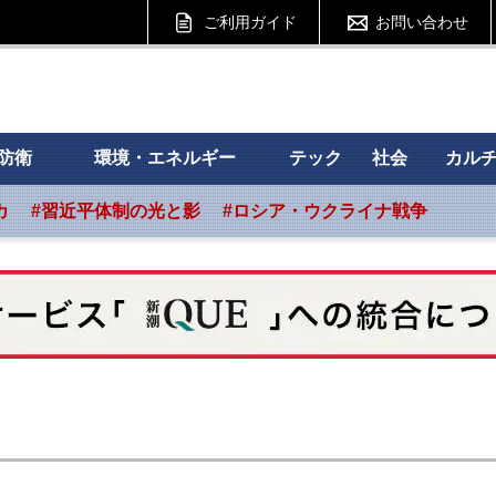
ご利用ガイド
お問い合わせ
 フォーサイト
防衛
環境・エネルギー
テック
社会
カル
カ
#習近平体制の光と影
#ロシア・ウクライナ戦争