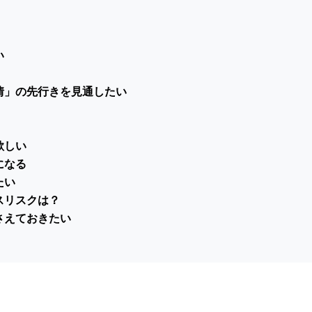
い
情」の先行きを見通したい
欲しい
になる
たい
スリスクは？
さえておきたい