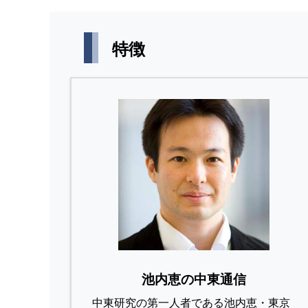
特徴
池内恵の中東通信
中東研究の第⼀⼈者である池内恵・東京