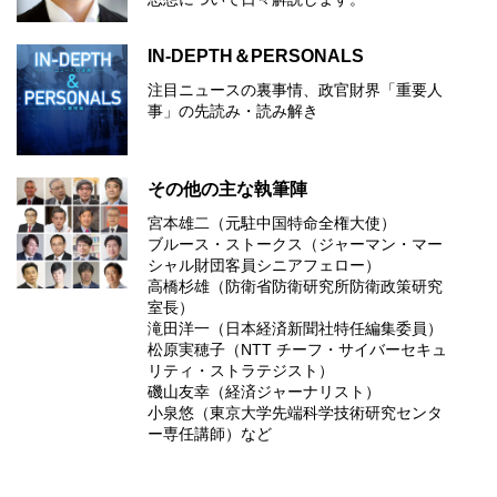
IN-DEPTH＆PERSONALS
注目ニュースの裏事情、政官財界「重要人
事」の先読み・読み解き
その他の主な執筆陣
宮本雄二（元駐中国特命全権大使）
ブルース・ストークス（ジャーマン・マー
シャル財団客員シニアフェロー）
高橋杉雄（防衛省防衛研究所防衛政策研究
室長）
滝田洋一（日本経済新聞社特任編集委員）
松原実穂子（NTT チーフ・サイバーセキュ
リティ・ストラテジスト）
磯山友幸（経済ジャーナリスト）
小泉悠（東京大学先端科学技術研究センタ
ー専任講師）など