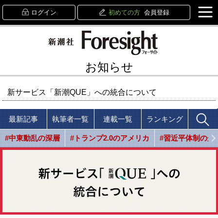
ログイン
初めての方
会員登録
お知らせ
新サービス「新潮QUE」への統合について
最新記事
執筆者一覧
連載一覧
ランキング
#中東動乱の深層
#トランプ2.0のアメリカ
#習近平体制の光