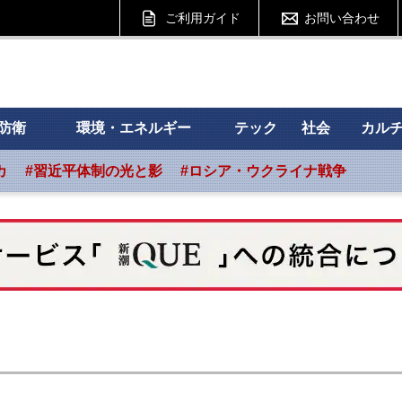
ご利用ガイド
お問い合わせ
 フォーサイト
防衛
環境・エネルギー
テック
社会
カル
カ
#習近平体制の光と影
#ロシア・ウクライナ戦争