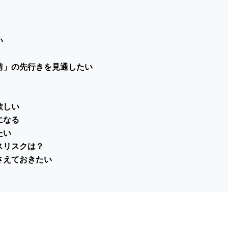
い
情」の先行きを見通したい
欲しい
になる
たい
スリスクは？
さえておきたい