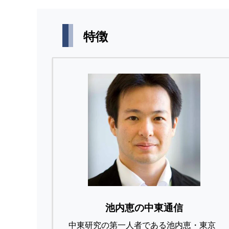
特徴
池内恵の中東通信
中東研究の第⼀⼈者である池内恵・東京