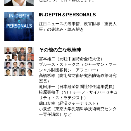
IN-DEPTH＆PERSONALS
注目ニュースの裏事情、政官財界「重要人
事」の先読み・読み解き
その他の主な執筆陣
宮本雄二（元駐中国特命全権大使）
ブルース・ストークス（ジャーマン・マー
シャル財団客員シニアフェロー）
高橋杉雄（防衛省防衛研究所防衛政策研究
室長）
滝田洋一（日本経済新聞社特任編集委員）
松原実穂子（NTT チーフ・サイバーセキュ
リティ・ストラテジスト）
磯山友幸（経済ジャーナリスト）
小泉悠（東京大学先端科学技術研究センタ
ー専任講師）など