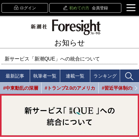
ログイン
初めての方
会員登録
お知らせ
新サービス「新潮QUE」への統合について
最新記事
執筆者一覧
連載一覧
ランキング
#中東動乱の深層
#トランプ2.0のアメリカ
#習近平体制の光