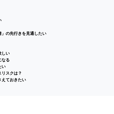
い
情」の先行きを見通したい
欲しい
になる
たい
スリスクは？
さえておきたい