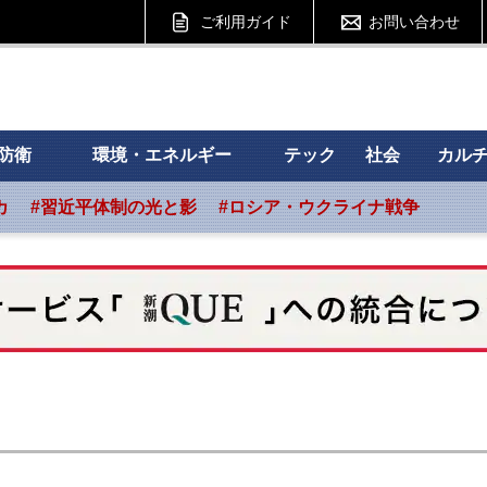
ご利用ガイド
お問い合わせ
 フォーサイト
防衛
環境・エネルギー
テック
社会
カル
カ
#習近平体制の光と影
#ロシア・ウクライナ戦争