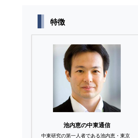
特徴
池内恵の中東通信
中東研究の第⼀⼈者である池内恵・東京