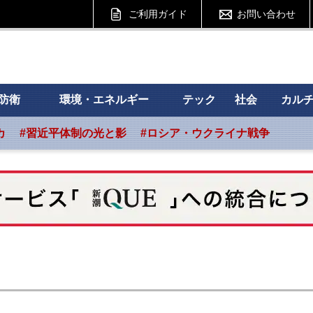
ご利用ガイド
お問い合わせ
 フォーサイト
防衛
環境・エネルギー
テック
社会
カル
カ
#習近平体制の光と影
#ロシア・ウクライナ戦争