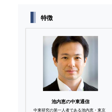
特徴
池内恵の中東通信
中東研究の第⼀⼈者である池内恵・東京