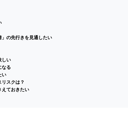
い
情」の先行きを見通したい
欲しい
になる
たい
スリスクは？
さえておきたい