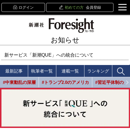
ログイン
初めての方
会員登録
お知らせ
新サービス「新潮QUE」への統合について
最新記事
執筆者一覧
連載一覧
ランキング
#中東動乱の深層
#トランプ2.0のアメリカ
#習近平体制の光