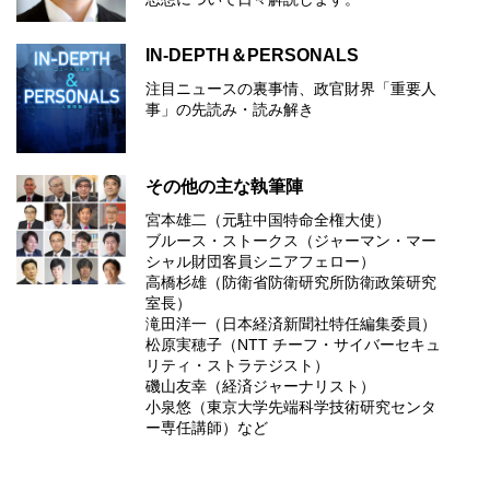
IN-DEPTH＆PERSONALS
注目ニュースの裏事情、政官財界「重要人
事」の先読み・読み解き
その他の主な執筆陣
宮本雄二（元駐中国特命全権大使）
ブルース・ストークス（ジャーマン・マー
シャル財団客員シニアフェロー）
高橋杉雄（防衛省防衛研究所防衛政策研究
室長）
滝田洋一（日本経済新聞社特任編集委員）
松原実穂子（NTT チーフ・サイバーセキュ
リティ・ストラテジスト）
磯山友幸（経済ジャーナリスト）
小泉悠（東京大学先端科学技術研究センタ
ー専任講師）など