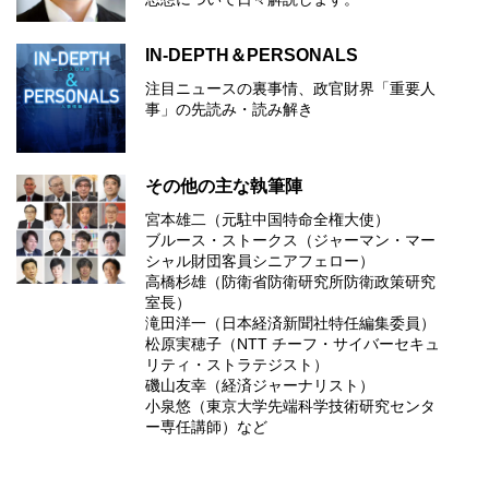
IN-DEPTH＆PERSONALS
注目ニュースの裏事情、政官財界「重要人
事」の先読み・読み解き
その他の主な執筆陣
宮本雄二（元駐中国特命全権大使）
ブルース・ストークス（ジャーマン・マー
シャル財団客員シニアフェロー）
高橋杉雄（防衛省防衛研究所防衛政策研究
室長）
滝田洋一（日本経済新聞社特任編集委員）
松原実穂子（NTT チーフ・サイバーセキュ
リティ・ストラテジスト）
磯山友幸（経済ジャーナリスト）
小泉悠（東京大学先端科学技術研究センタ
ー専任講師）など