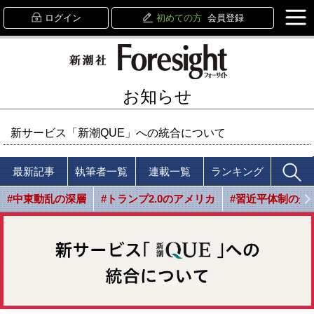
ログイン
初めての方
会員登録
お知らせ
新サービス「新潮QUE」への統合について
最新記事
執筆者一覧
連載一覧
ランキング
#中東動乱の深層
#トランプ2.0のアメリカ
#習近平体制の光