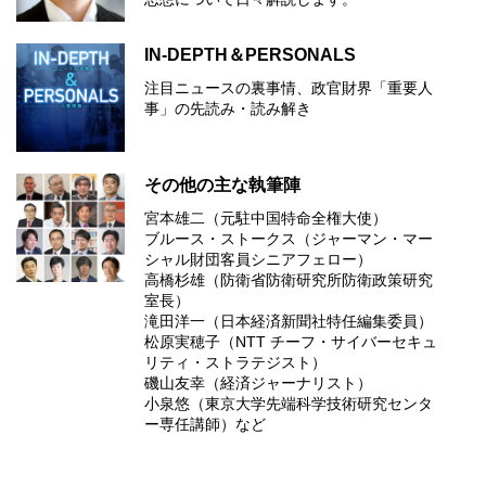
IN-DEPTH＆PERSONALS
注目ニュースの裏事情、政官財界「重要人
事」の先読み・読み解き
その他の主な執筆陣
宮本雄二（元駐中国特命全権大使）
ブルース・ストークス（ジャーマン・マー
シャル財団客員シニアフェロー）
高橋杉雄（防衛省防衛研究所防衛政策研究
室長）
滝田洋一（日本経済新聞社特任編集委員）
松原実穂子（NTT チーフ・サイバーセキュ
リティ・ストラテジスト）
磯山友幸（経済ジャーナリスト）
小泉悠（東京大学先端科学技術研究センタ
ー専任講師）など