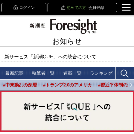
ログイン
初めての方
会員登録
お知らせ
新サービス「新潮QUE」への統合について
最新記事
執筆者一覧
連載一覧
ランキング
#中東動乱の深層
#トランプ2.0のアメリカ
#習近平体制の光