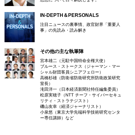
IN-DEPTH＆PERSONALS
注目ニュースの裏事情、政官財界「重要人
事」の先読み・読み解き
その他の主な執筆陣
宮本雄二（元駐中国特命全権大使）
ブルース・ストークス（ジャーマン・マー
シャル財団客員シニアフェロー）
高橋杉雄（防衛省防衛研究所防衛政策研究
室長）
滝田洋一（日本経済新聞社特任編集委員）
松原実穂子（NTT チーフ・サイバーセキュ
リティ・ストラテジスト）
磯山友幸（経済ジャーナリスト）
小泉悠（東京大学先端科学技術研究センタ
ー専任講師）など