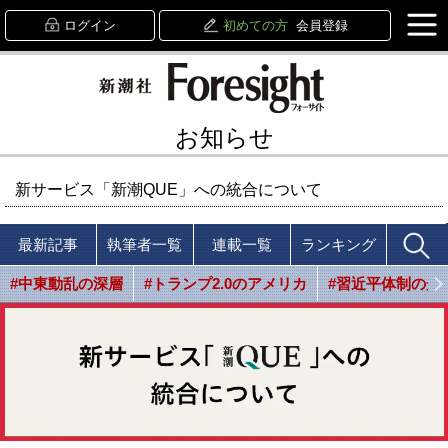
ログイン
初めての方
会員登録
お知らせ
新サービス「新潮QUE」への統合について
最新記事
執筆者一覧
連載一覧
ランキング
#中東動乱の深層
#トランプ2.0のアメリカ
#習近平体制の光