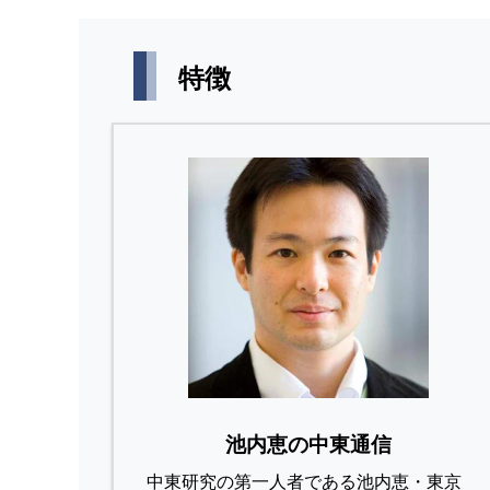
特徴
池内恵の中東通信
中東研究の第⼀⼈者である池内恵・東京