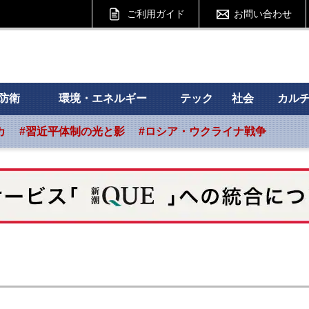
ご利用ガイド
お問い合わせ
 フォーサイト
防衛
環境・エネルギー
テック
社会
カル
カ
#習近平体制の光と影
#ロシア・ウクライナ戦争