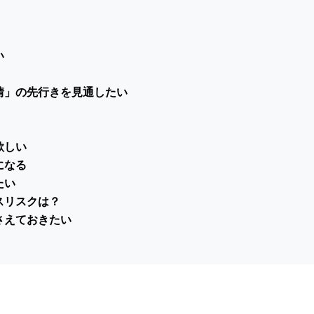
い
情」の先行きを見通したい
欲しい
になる
たい
スリスクは？
さえておきたい