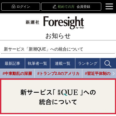
ログイン
初めての方
会員登録
お知らせ
新サービス「新潮QUE」への統合について
最新記事
執筆者一覧
連載一覧
ランキング
#中東動乱の深層
#トランプ2.0のアメリカ
#習近平体制の光