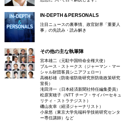
IN-DEPTH＆PERSONALS
注目ニュースの裏事情、政官財界「重要人
事」の先読み・読み解き
その他の主な執筆陣
宮本雄二（元駐中国特命全権大使）
ブルース・ストークス（ジャーマン・マー
シャル財団客員シニアフェロー）
高橋杉雄（防衛省防衛研究所防衛政策研究
室長）
滝田洋一（日本経済新聞社特任編集委員）
松原実穂子（NTT チーフ・サイバーセキュ
リティ・ストラテジスト）
磯山友幸（経済ジャーナリスト）
小泉悠（東京大学先端科学技術研究センタ
ー専任講師）など