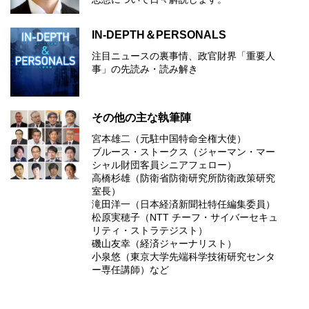
IN-DEPTH＆PERSONALS
注目ニュースの裏事情、政官財界「重要人
事」の先読み・読み解き
その他の主な執筆陣
宮本雄二（元駐中国特命全権大使）
ブルース・ストークス（ジャーマン・マー
シャル財団客員シニアフェロー）
高橋杉雄（防衛省防衛研究所防衛政策研究
室長）
滝田洋一（日本経済新聞社特任編集委員）
松原実穂子（NTT チーフ・サイバーセキュ
リティ・ストラテジスト）
磯山友幸（経済ジャーナリスト）
小泉悠（東京大学先端科学技術研究センタ
ー専任講師）など