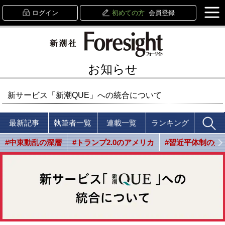
ログイン
初めての方
会員登録
お知らせ
新サービス「新潮QUE」への統合について
最新記事
執筆者一覧
連載一覧
ランキング
#中東動乱の深層
#トランプ2.0のアメリカ
#習近平体制の光