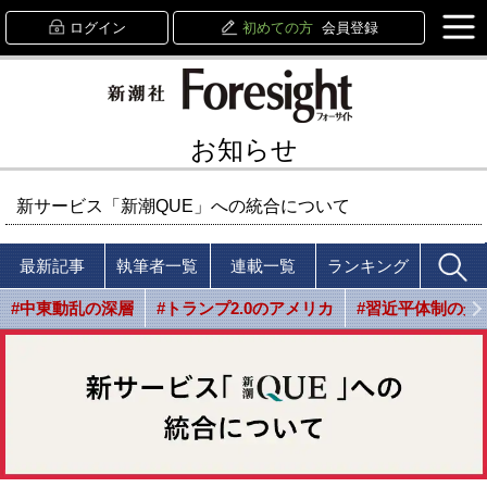
ログイン
初めての方
会員登録
お知らせ
新サービス「新潮QUE」への統合について
最新記事
執筆者一覧
連載一覧
ランキング
#中東動乱の深層
#トランプ2.0のアメリカ
#習近平体制の光