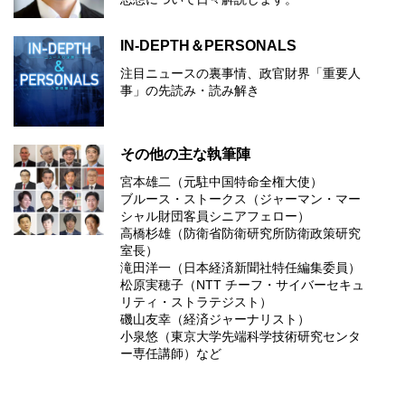
IN-DEPTH＆PERSONALS
注目ニュースの裏事情、政官財界「重要人
事」の先読み・読み解き
その他の主な執筆陣
宮本雄二（元駐中国特命全権大使）
ブルース・ストークス（ジャーマン・マー
シャル財団客員シニアフェロー）
高橋杉雄（防衛省防衛研究所防衛政策研究
室長）
滝田洋一（日本経済新聞社特任編集委員）
松原実穂子（NTT チーフ・サイバーセキュ
リティ・ストラテジスト）
磯山友幸（経済ジャーナリスト）
小泉悠（東京大学先端科学技術研究センタ
ー専任講師）など