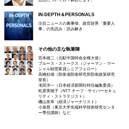
IN-DEPTH＆PERSONALS
注目ニュースの裏事情、政官財界「重要人
事」の先読み・読み解き
その他の主な執筆陣
宮本雄二（元駐中国特命全権大使）
ブルース・ストークス（ジャーマン・マー
シャル財団客員シニアフェロー）
高橋杉雄（防衛省防衛研究所防衛政策研究
室長）
滝田洋一（日本経済新聞社特任編集委員）
松原実穂子（NTT チーフ・サイバーセキュ
リティ・ストラテジスト）
磯山友幸（経済ジャーナリスト）
小泉悠（東京大学先端科学技術研究センタ
ー専任講師）など