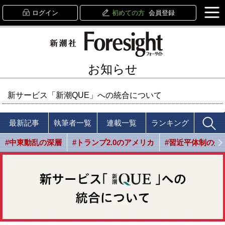
ログイン
初めての方
会員登録
お知らせ
新サービス「新潮QUE」への統合について
最新記事
執筆者一覧
連載一覧
ランキング
#中東動乱の深層
#トランプ2.0のアメリカ
#習近平体制の光