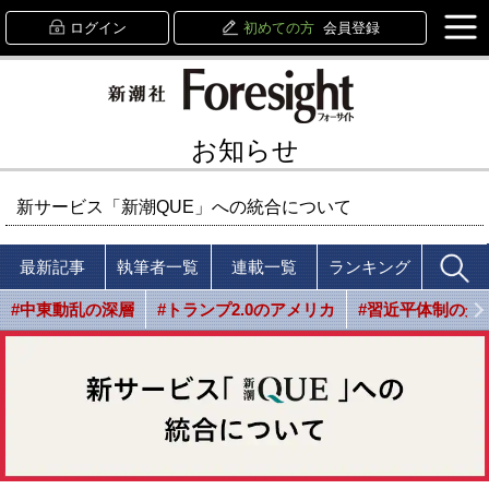
ログイン
初めての方
会員登録
お知らせ
新サービス「新潮QUE」への統合について
最新記事
執筆者一覧
連載一覧
ランキング
#中東動乱の深層
#トランプ2.0のアメリカ
#習近平体制の光