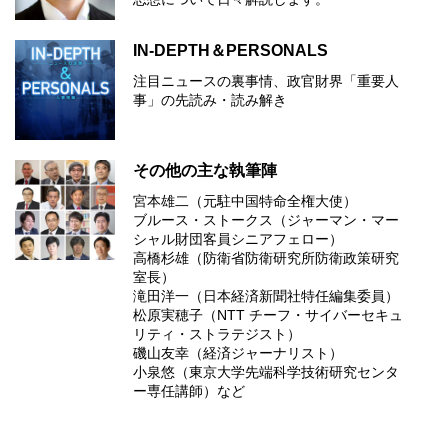
IN-DEPTH＆PERSONALS
注目ニュースの裏事情、政官財界「重要人
事」の先読み・読み解き
その他の主な執筆陣
宮本雄二（元駐中国特命全権大使）
ブルース・ストークス（ジャーマン・マー
シャル財団客員シニアフェロー）
高橋杉雄（防衛省防衛研究所防衛政策研究
室長）
滝田洋一（日本経済新聞社特任編集委員）
松原実穂子（NTT チーフ・サイバーセキュ
リティ・ストラテジスト）
磯山友幸（経済ジャーナリスト）
小泉悠（東京大学先端科学技術研究センタ
ー専任講師）など