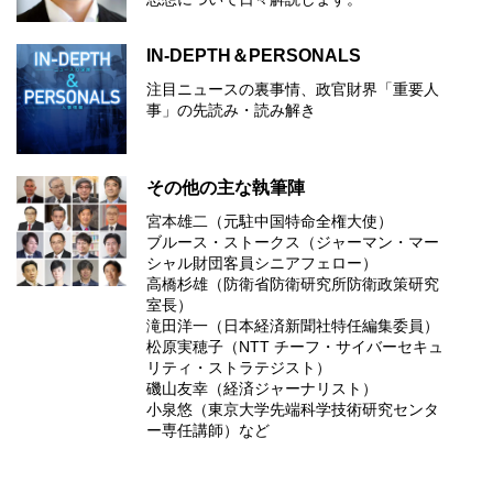
IN-DEPTH＆PERSONALS
注目ニュースの裏事情、政官財界「重要人
事」の先読み・読み解き
その他の主な執筆陣
宮本雄二（元駐中国特命全権大使）
ブルース・ストークス（ジャーマン・マー
シャル財団客員シニアフェロー）
高橋杉雄（防衛省防衛研究所防衛政策研究
室長）
滝田洋一（日本経済新聞社特任編集委員）
松原実穂子（NTT チーフ・サイバーセキュ
リティ・ストラテジスト）
磯山友幸（経済ジャーナリスト）
小泉悠（東京大学先端科学技術研究センタ
ー専任講師）など