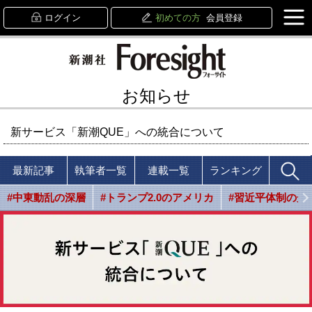
ログイン
初めての方
会員登録
お知らせ
新サービス「新潮QUE」への統合について
最新記事
執筆者一覧
連載一覧
ランキング
#中東動乱の深層
#トランプ2.0のアメリカ
#習近平体制の光