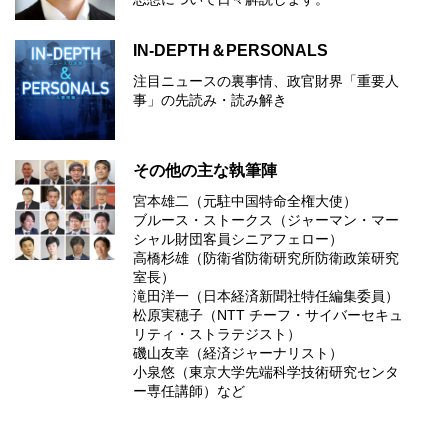
IN-DEPTH＆PERSONALS
注目ニュースの裏事情、政官財界「重要人
事」の先読み・読み解き
その他の主な執筆陣
宮本雄二（元駐中国特命全権大使）
ブルース・ストークス（ジャーマン・マー
シャル財団客員シニアフェロー）
高橋杉雄（防衛省防衛研究所防衛政策研究
室長）
滝田洋一（日本経済新聞社特任編集委員）
松原実穂子（NTT チーフ・サイバーセキュ
リティ・ストラテジスト）
磯山友幸（経済ジャーナリスト）
小泉悠（東京大学先端科学技術研究センタ
ー専任講師）など