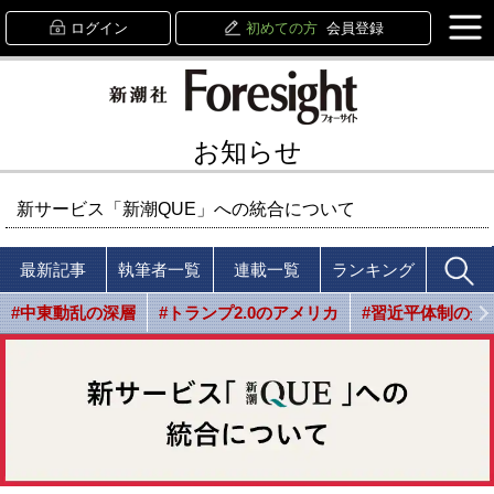
ログイン
初めての方
会員登録
お知らせ
新サービス「新潮QUE」への統合について
最新記事
執筆者一覧
連載一覧
ランキング
#中東動乱の深層
#トランプ2.0のアメリカ
#習近平体制の光