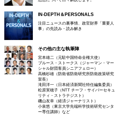
IN-DEPTH＆PERSONALS
注目ニュースの裏事情、政官財界「重要人
事」の先読み・読み解き
その他の主な執筆陣
宮本雄二（元駐中国特命全権大使）
ブルース・ストークス（ジャーマン・マー
シャル財団客員シニアフェロー）
高橋杉雄（防衛省防衛研究所防衛政策研究
室長）
滝田洋一（日本経済新聞社特任編集委員）
松原実穂子（NTT チーフ・サイバーセキュ
リティ・ストラテジスト）
磯山友幸（経済ジャーナリスト）
小泉悠（東京大学先端科学技術研究センタ
ー専任講師）など