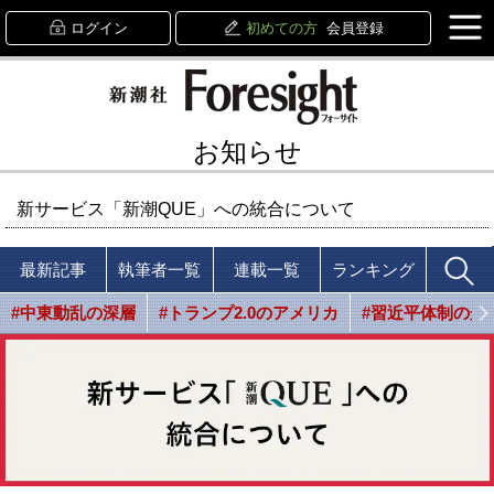
ログイン
初めての方
会員登録
お知らせ
新サービス「新潮QUE」への統合について
最新記事
執筆者一覧
連載一覧
ランキング
#中東動乱の深層
#トランプ2.0のアメリカ
#習近平体制の光