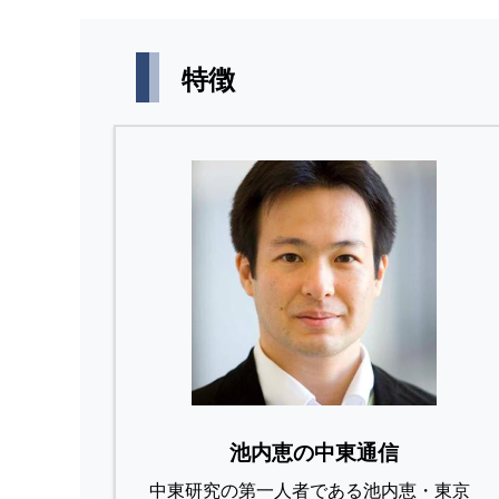
特徴
池内恵の中東通信
中東研究の第⼀⼈者である池内恵・東京