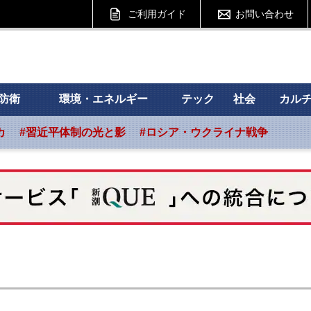
ご利用ガイド
お問い合わせ
 フォーサイト
防衛
環境・エネルギー
テック
社会
カル
カ
#習近平体制の光と影
#ロシア・ウクライナ戦争