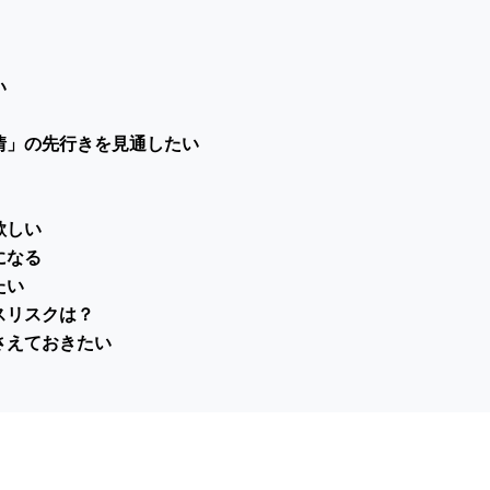
い
情」の先行きを見通したい
欲しい
になる
たい
スリスクは？
さえておきたい