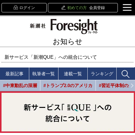
ログイン
初めての方
会員登録
お知らせ
新サービス「新潮QUE」への統合について
最新記事
執筆者一覧
連載一覧
ランキング
#中東動乱の深層
#トランプ2.0のアメリカ
#習近平体制の光