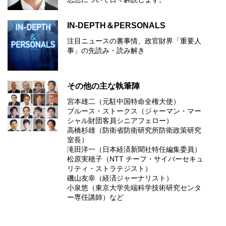
IN-DEPTH＆PERSONALS
注目ニュースの裏事情、政官財界「重要人
事」の先読み・読み解き
その他の主な執筆陣
宮本雄二（元駐中国特命全権大使）
ブルース・ストークス（ジャーマン・マー
シャル財団客員シニアフェロー）
高橋杉雄（防衛省防衛研究所防衛政策研究
室長）
滝田洋一（日本経済新聞社特任編集委員）
松原実穂子（NTT チーフ・サイバーセキュ
リティ・ストラテジスト）
磯山友幸（経済ジャーナリスト）
小泉悠（東京大学先端科学技術研究センタ
ー専任講師）など