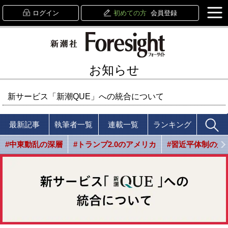
ログイン
初めての方
会員登録
お知らせ
新サービス「新潮QUE」への統合について
最新記事
執筆者一覧
連載一覧
ランキング
#中東動乱の深層
#トランプ2.0のアメリカ
#習近平体制の光