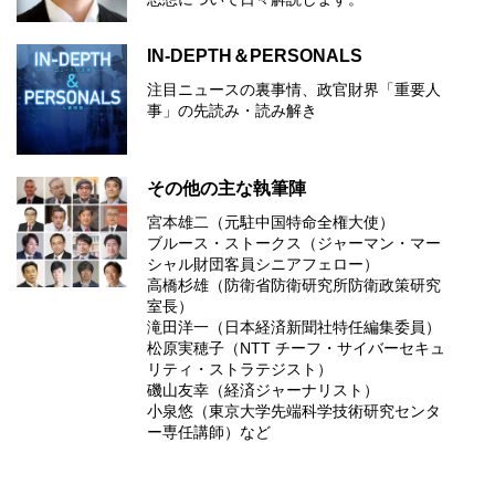
IN-DEPTH＆PERSONALS
注目ニュースの裏事情、政官財界「重要人
事」の先読み・読み解き
その他の主な執筆陣
宮本雄二（元駐中国特命全権大使）
ブルース・ストークス（ジャーマン・マー
シャル財団客員シニアフェロー）
高橋杉雄（防衛省防衛研究所防衛政策研究
室長）
滝田洋一（日本経済新聞社特任編集委員）
松原実穂子（NTT チーフ・サイバーセキュ
リティ・ストラテジスト）
磯山友幸（経済ジャーナリスト）
小泉悠（東京大学先端科学技術研究センタ
ー専任講師）など