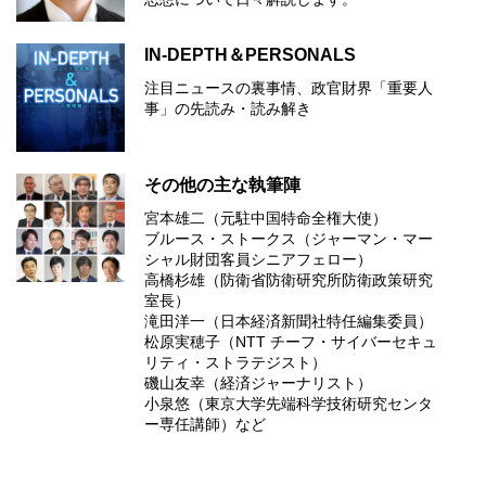
IN-DEPTH＆PERSONALS
注目ニュースの裏事情、政官財界「重要人
事」の先読み・読み解き
その他の主な執筆陣
宮本雄二（元駐中国特命全権大使）
ブルース・ストークス（ジャーマン・マー
シャル財団客員シニアフェロー）
高橋杉雄（防衛省防衛研究所防衛政策研究
室長）
滝田洋一（日本経済新聞社特任編集委員）
松原実穂子（NTT チーフ・サイバーセキュ
リティ・ストラテジスト）
磯山友幸（経済ジャーナリスト）
小泉悠（東京大学先端科学技術研究センタ
ー専任講師）など