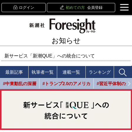
ログイン
初めての方
会員登録
お知らせ
新サービス「新潮QUE」への統合について
最新記事
執筆者一覧
連載一覧
ランキング
#中東動乱の深層
#トランプ2.0のアメリカ
#習近平体制の光