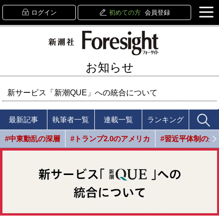
ログイン
初めての方
会員登録
お知らせ
新サービス「新潮QUE」への統合について
最新記事
執筆者一覧
連載一覧
ランキング
#中東動乱の深層
#トランプ2.0のアメリカ
#習近平体制の光