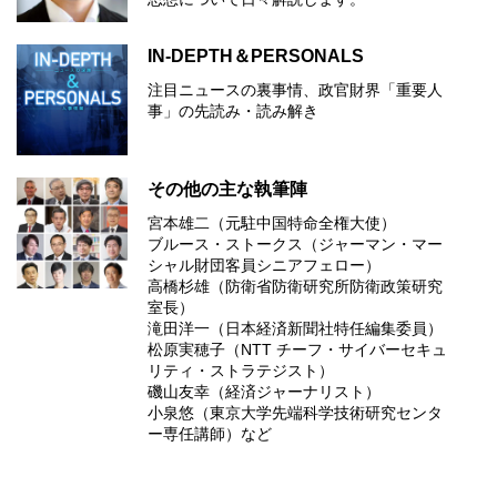
IN-DEPTH＆PERSONALS
注目ニュースの裏事情、政官財界「重要人
事」の先読み・読み解き
その他の主な執筆陣
宮本雄二（元駐中国特命全権大使）
ブルース・ストークス（ジャーマン・マー
シャル財団客員シニアフェロー）
高橋杉雄（防衛省防衛研究所防衛政策研究
室長）
滝田洋一（日本経済新聞社特任編集委員）
松原実穂子（NTT チーフ・サイバーセキュ
リティ・ストラテジスト）
磯山友幸（経済ジャーナリスト）
小泉悠（東京大学先端科学技術研究センタ
ー専任講師）など