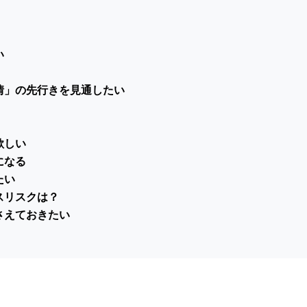
い
情」の先行きを見通したい
欲しい
になる
たい
スリスクは？
さえておきたい