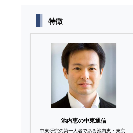
特徴
池内恵の中東通信
中東研究の第⼀⼈者である池内恵・東京