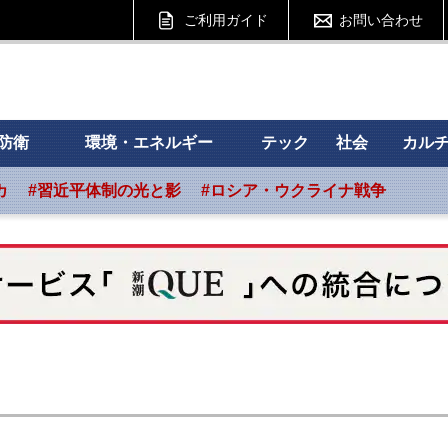
ご利用ガイド
お問い合わせ
 フォーサイト
防衛
環境・エネルギー
テック
社会
カル
カ
#習近平体制の光と影
#ロシア・ウクライナ戦争