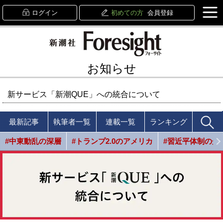
ログイン
初めての方
会員登録
お知らせ
新サービス「新潮QUE」への統合について
最新記事
執筆者一覧
連載一覧
ランキング
#中東動乱の深層
#トランプ2.0のアメリカ
#習近平体制の光