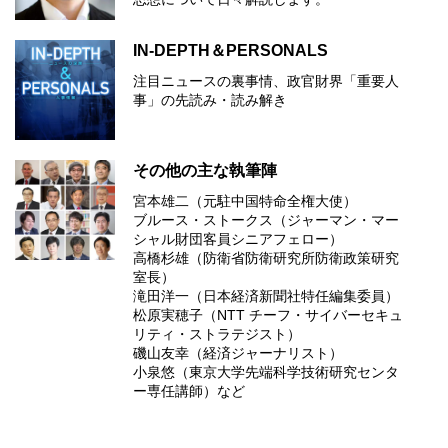
IN-DEPTH＆PERSONALS
注目ニュースの裏事情、政官財界「重要人
事」の先読み・読み解き
その他の主な執筆陣
宮本雄二（元駐中国特命全権大使）
ブルース・ストークス（ジャーマン・マー
シャル財団客員シニアフェロー）
高橋杉雄（防衛省防衛研究所防衛政策研究
室長）
滝田洋一（日本経済新聞社特任編集委員）
松原実穂子（NTT チーフ・サイバーセキュ
リティ・ストラテジスト）
磯山友幸（経済ジャーナリスト）
小泉悠（東京大学先端科学技術研究センタ
ー専任講師）など