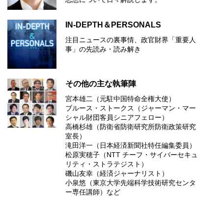
IN-DEPTH＆PERSONALS
注目ニュースの裏事情、政官財界「重要人
事」の先読み・読み解き
その他の主な執筆陣
宮本雄二（元駐中国特命全権大使）
ブルース・ストークス（ジャーマン・マー
シャル財団客員シニアフェロー）
高橋杉雄（防衛省防衛研究所防衛政策研究
室長）
滝田洋一（日本経済新聞社特任編集委員）
松原実穂子（NTT チーフ・サイバーセキュ
リティ・ストラテジスト）
磯山友幸（経済ジャーナリスト）
小泉悠（東京大学先端科学技術研究センタ
ー専任講師）など