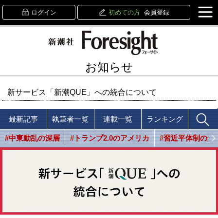
ログイン
初めての方
会員登録
お知らせ
新サービス「新潮QUE」への統合について
最新記事
執筆者一覧
連載一覧
ランキング
#中東動乱の深層
#トランプ2.0のアメリカ
#習近平体制の光