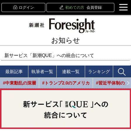
ログイン
初めての方
会員登録
お知らせ
新サービス「新潮QUE」への統合について
最新記事
執筆者一覧
連載一覧
ランキング
#中東動乱の深層
#トランプ2.0のアメリカ
#習近平体制の光