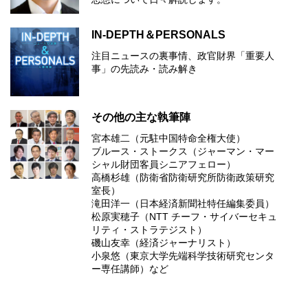
IN-DEPTH＆PERSONALS
注目ニュースの裏事情、政官財界「重要人
事」の先読み・読み解き
その他の主な執筆陣
宮本雄二（元駐中国特命全権大使）
ブルース・ストークス（ジャーマン・マー
シャル財団客員シニアフェロー）
高橋杉雄（防衛省防衛研究所防衛政策研究
室長）
滝田洋一（日本経済新聞社特任編集委員）
松原実穂子（NTT チーフ・サイバーセキュ
リティ・ストラテジスト）
磯山友幸（経済ジャーナリスト）
小泉悠（東京大学先端科学技術研究センタ
ー専任講師）など