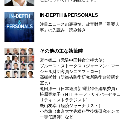
IN-DEPTH＆PERSONALS
注目ニュースの裏事情、政官財界「重要人
事」の先読み・読み解き
その他の主な執筆陣
宮本雄二（元駐中国特命全権大使）
ブルース・ストークス（ジャーマン・マー
シャル財団客員シニアフェロー）
高橋杉雄（防衛省防衛研究所防衛政策研究
室長）
滝田洋一（日本経済新聞社特任編集委員）
松原実穂子（NTT チーフ・サイバーセキュ
リティ・ストラテジスト）
磯山友幸（経済ジャーナリスト）
小泉悠（東京大学先端科学技術研究センタ
ー専任講師）など