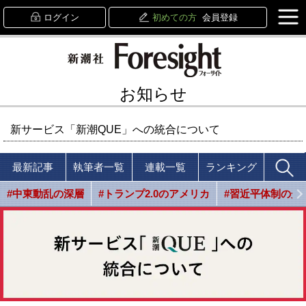
ログイン
初めての方
会員登録
お知らせ
新サービス「新潮QUE」への統合について
最新記事
執筆者一覧
連載一覧
ランキング
#中東動乱の深層
#トランプ2.0のアメリカ
#習近平体制の光