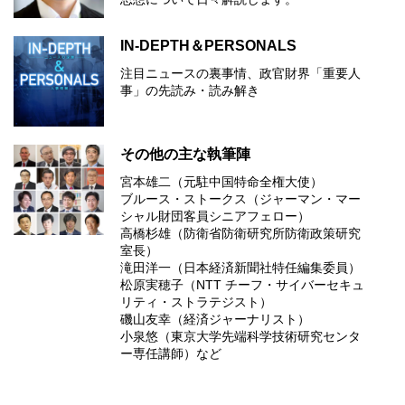
IN-DEPTH＆PERSONALS
注目ニュースの裏事情、政官財界「重要人
事」の先読み・読み解き
その他の主な執筆陣
宮本雄二（元駐中国特命全権大使）
ブルース・ストークス（ジャーマン・マー
シャル財団客員シニアフェロー）
高橋杉雄（防衛省防衛研究所防衛政策研究
室長）
滝田洋一（日本経済新聞社特任編集委員）
松原実穂子（NTT チーフ・サイバーセキュ
リティ・ストラテジスト）
磯山友幸（経済ジャーナリスト）
小泉悠（東京大学先端科学技術研究センタ
ー専任講師）など