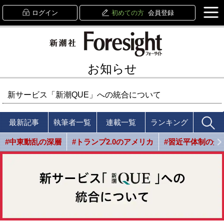
ログイン
初めての方
会員登録
お知らせ
新サービス「新潮QUE」への統合について
最新記事
執筆者一覧
連載一覧
ランキング
#中東動乱の深層
#トランプ2.0のアメリカ
#習近平体制の光