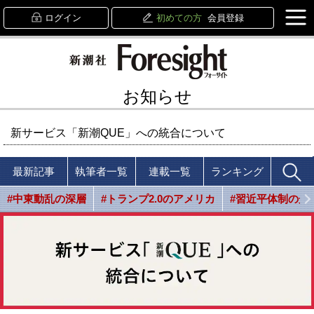
ログイン
初めての方
会員登録
お知らせ
新サービス「新潮QUE」への統合について
最新記事
執筆者一覧
連載一覧
ランキング
#中東動乱の深層
#トランプ2.0のアメリカ
#習近平体制の光