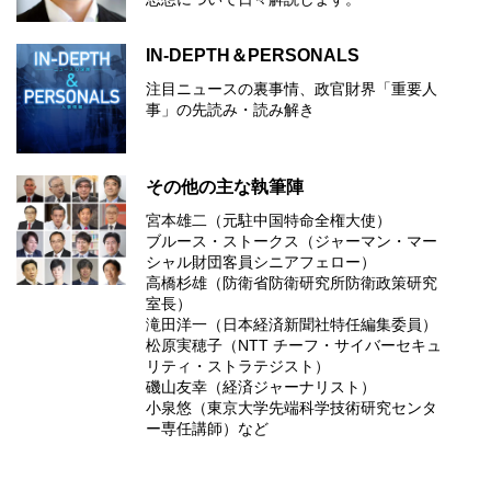
IN-DEPTH＆PERSONALS
注目ニュースの裏事情、政官財界「重要人
事」の先読み・読み解き
その他の主な執筆陣
宮本雄二（元駐中国特命全権大使）
ブルース・ストークス（ジャーマン・マー
シャル財団客員シニアフェロー）
高橋杉雄（防衛省防衛研究所防衛政策研究
室長）
滝田洋一（日本経済新聞社特任編集委員）
松原実穂子（NTT チーフ・サイバーセキュ
リティ・ストラテジスト）
磯山友幸（経済ジャーナリスト）
小泉悠（東京大学先端科学技術研究センタ
ー専任講師）など