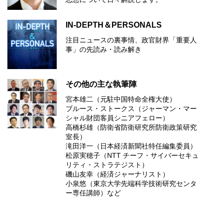
IN-DEPTH＆PERSONALS
注目ニュースの裏事情、政官財界「重要人
事」の先読み・読み解き
その他の主な執筆陣
宮本雄二（元駐中国特命全権大使）
ブルース・ストークス（ジャーマン・マー
シャル財団客員シニアフェロー）
高橋杉雄（防衛省防衛研究所防衛政策研究
室長）
滝田洋一（日本経済新聞社特任編集委員）
松原実穂子（NTT チーフ・サイバーセキュ
リティ・ストラテジスト）
磯山友幸（経済ジャーナリスト）
小泉悠（東京大学先端科学技術研究センタ
ー専任講師）など