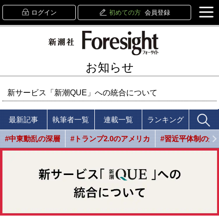
ログイン
初めての方
会員登録
お知らせ
新サービス「新潮QUE」への統合について
最新記事
執筆者一覧
連載一覧
ランキング
#中東動乱の深層
#トランプ2.0のアメリカ
#習近平体制の光