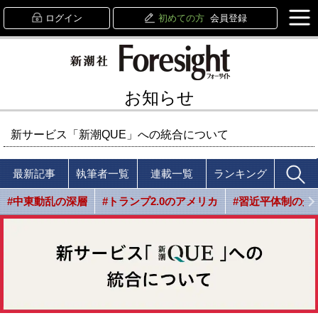
ログイン
初めての方
会員登録
お知らせ
新サービス「新潮QUE」への統合について
最新記事
執筆者一覧
連載一覧
ランキング
#中東動乱の深層
#トランプ2.0のアメリカ
#習近平体制の光