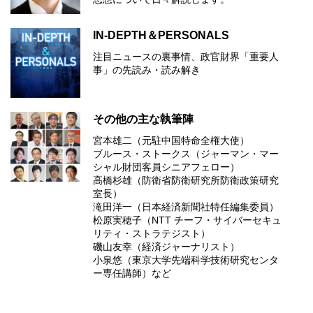
IN-DEPTH＆PERSONALS
注目ニュースの裏事情、政官財界「重要人
事」の先読み・読み解き
その他の主な執筆陣
宮本雄二（元駐中国特命全権大使）
ブルース・ストークス（ジャーマン・マー
シャル財団客員シニアフェロー）
高橋杉雄（防衛省防衛研究所防衛政策研究
室長）
滝田洋一（日本経済新聞社特任編集委員）
松原実穂子（NTT チーフ・サイバーセキュ
リティ・ストラテジスト）
磯山友幸（経済ジャーナリスト）
小泉悠（東京大学先端科学技術研究センタ
ー専任講師）など