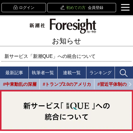
ログイン
初めての方
会員登録
お知らせ
新サービス「新潮QUE」への統合について
最新記事
執筆者一覧
連載一覧
ランキング
#中東動乱の深層
#トランプ2.0のアメリカ
#習近平体制の光