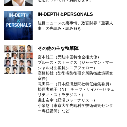
IN-DEPTH＆PERSONALS
注目ニュースの裏事情、政官財界「重要人
事」の先読み・読み解き
その他の主な執筆陣
宮本雄二（元駐中国特命全権大使）
ブルース・ストークス（ジャーマン・マー
シャル財団客員シニアフェロー）
高橋杉雄（防衛省防衛研究所防衛政策研究
室長）
滝田洋一（日本経済新聞社特任編集委員）
松原実穂子（NTT チーフ・サイバーセキュ
リティ・ストラテジスト）
磯山友幸（経済ジャーナリスト）
小泉悠（東京大学先端科学技術研究センタ
ー専任講師）など