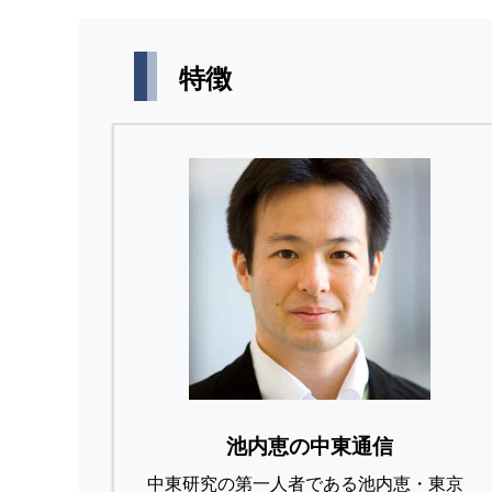
特徴
池内恵の中東通信
中東研究の第⼀⼈者である池内恵・東京