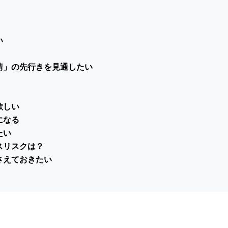
い
情」の先行きを見通したい
欲しい
になる
たい
スリスクは？
さえておきたい