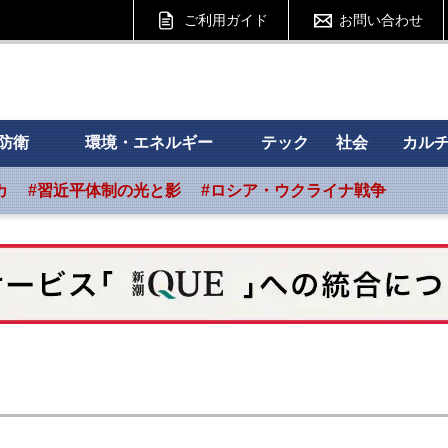
ご利用ガイド
お問い合わせ
 フォーサイト
防衛
環境・エネルギー
テック
社会
カル
カ
#習近平体制の光と影
#ロシア・ウクライナ戦争