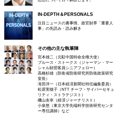
IN-DEPTH＆PERSONALS
注目ニュースの裏事情、政官財界「重要人
事」の先読み・読み解き
その他の主な執筆陣
宮本雄二（元駐中国特命全権大使）
ブルース・ストークス（ジャーマン・マー
シャル財団客員シニアフェロー）
高橋杉雄（防衛省防衛研究所防衛政策研究
室長）
滝田洋一（日本経済新聞社特任編集委員）
松原実穂子（NTT チーフ・サイバーセキュ
リティ・ストラテジスト）
磯山友幸（経済ジャーナリスト）
小泉悠（東京大学先端科学技術研究センタ
ー専任講師）など