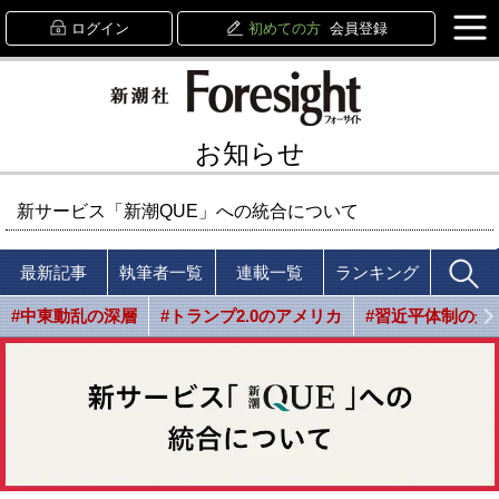
ログイン
初めての方
会員登録
お知らせ
新サービス「新潮QUE」への統合について
最新記事
執筆者一覧
連載一覧
ランキング
#中東動乱の深層
#トランプ2.0のアメリカ
#習近平体制の光