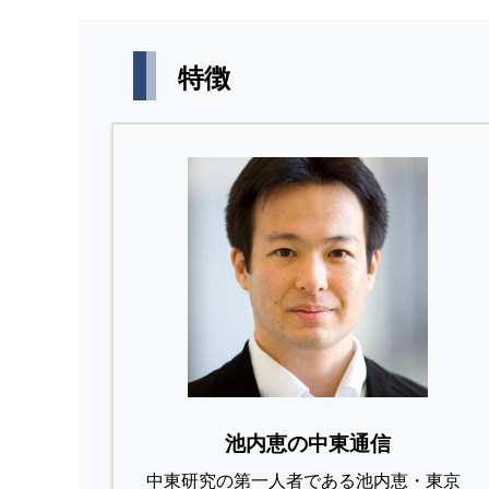
特徴
池内恵の中東通信
中東研究の第⼀⼈者である池内恵・東京