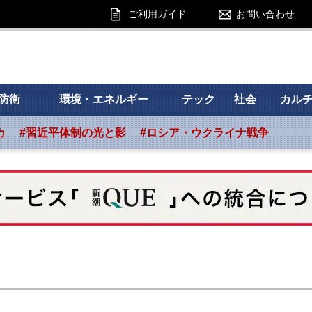
ご利用ガイド
お問い合わせ
 フォーサイト
防衛
環境・エネルギー
テック
社会
カル
カ
#習近平体制の光と影
#ロシア・ウクライナ戦争