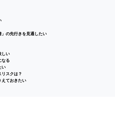
い
情」の先行きを見通したい
欲しい
になる
たい
スリスクは？
さえておきたい