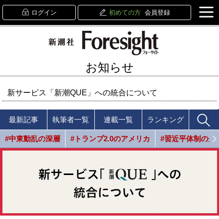
ログイン
初めての方
会員登録
お知らせ
新サービス「新潮QUE」への統合について
最新記事
執筆者一覧
連載一覧
ランキング
#中東動乱の深層
#トランプ2.0のアメリカ
#習近平体制の光