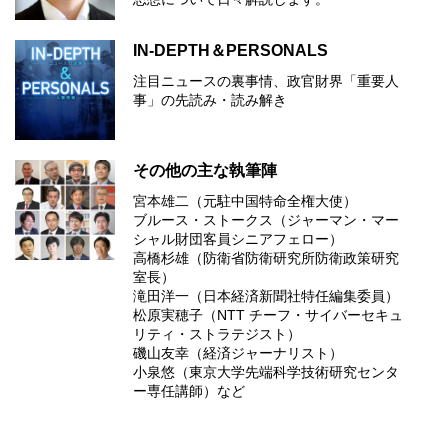
IN-DEPTH＆PERSONALS
注目ニュースの裏事情、政官財界「重要人
事」の先読み・読み解き
その他の主な執筆陣
宮本雄二（元駐中国特命全権大使）
ブルース・ストークス（ジャーマン・マー
シャル財団客員シニアフェロー）
高橋杉雄（防衛省防衛研究所防衛政策研究
室長）
滝田洋一（日本経済新聞社特任編集委員）
松原実穂子（NTT チーフ・サイバーセキュ
リティ・ストラテジスト）
磯山友幸（経済ジャーナリスト）
小泉悠（東京大学先端科学技術研究センタ
ー専任講師）など