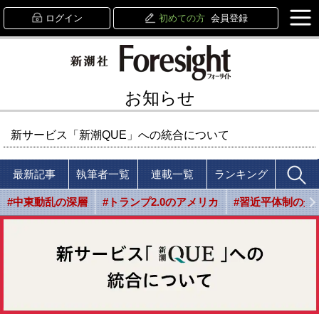
ログイン
初めての方
会員登録
お知らせ
新サービス「新潮QUE」への統合について
最新記事
執筆者一覧
連載一覧
ランキング
#中東動乱の深層
#トランプ2.0のアメリカ
#習近平体制の光