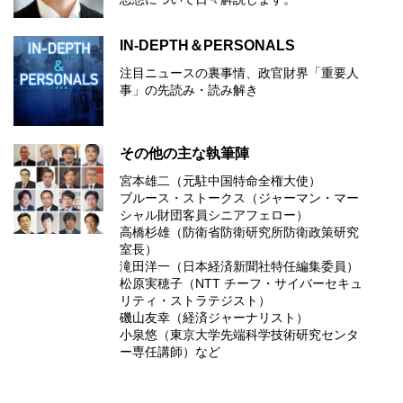
IN-DEPTH＆PERSONALS
注目ニュースの裏事情、政官財界「重要人
事」の先読み・読み解き
その他の主な執筆陣
宮本雄二（元駐中国特命全権大使）
ブルース・ストークス（ジャーマン・マー
シャル財団客員シニアフェロー）
高橋杉雄（防衛省防衛研究所防衛政策研究
室長）
滝田洋一（日本経済新聞社特任編集委員）
松原実穂子（NTT チーフ・サイバーセキュ
リティ・ストラテジスト）
磯山友幸（経済ジャーナリスト）
小泉悠（東京大学先端科学技術研究センタ
ー専任講師）など