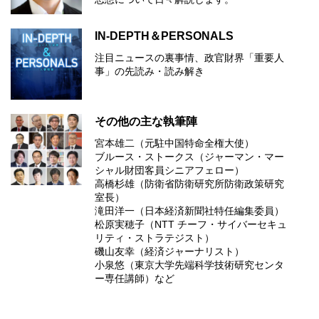
IN-DEPTH＆PERSONALS
注目ニュースの裏事情、政官財界「重要人
事」の先読み・読み解き
その他の主な執筆陣
宮本雄二（元駐中国特命全権大使）
ブルース・ストークス（ジャーマン・マー
シャル財団客員シニアフェロー）
高橋杉雄（防衛省防衛研究所防衛政策研究
室長）
滝田洋一（日本経済新聞社特任編集委員）
松原実穂子（NTT チーフ・サイバーセキュ
リティ・ストラテジスト）
磯山友幸（経済ジャーナリスト）
小泉悠（東京大学先端科学技術研究センタ
ー専任講師）など