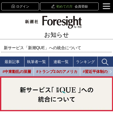
ログイン
初めての方
会員登録
お知らせ
新サービス「新潮QUE」への統合について
最新記事
執筆者一覧
連載一覧
ランキング
#中東動乱の深層
#トランプ2.0のアメリカ
#習近平体制の光