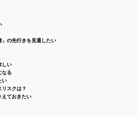
い
情」の先行きを見通したい
欲しい
になる
たい
スリスクは？
さえておきたい