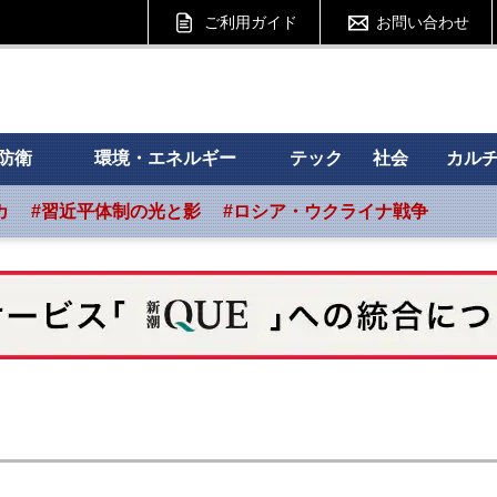
ご利用ガイド
お問い合わせ
 フォーサイト
防衛
環境・エネルギー
テック
社会
カル
カ
#習近平体制の光と影
#ロシア・ウクライナ戦争