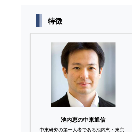
特徴
池内恵の中東通信
中東研究の第⼀⼈者である池内恵・東京