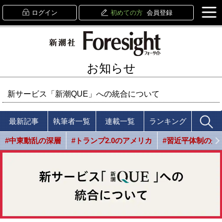
ログイン
初めての方
会員登録
お知らせ
新サービス「新潮QUE」への統合について
最新記事
執筆者一覧
連載一覧
ランキング
#中東動乱の深層
#トランプ2.0のアメリカ
#習近平体制の光