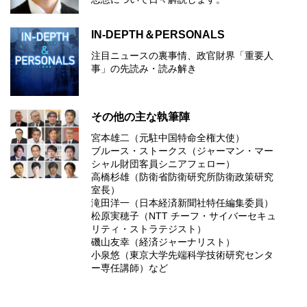
IN-DEPTH＆PERSONALS
注目ニュースの裏事情、政官財界「重要人
事」の先読み・読み解き
その他の主な執筆陣
宮本雄二（元駐中国特命全権大使）
ブルース・ストークス（ジャーマン・マー
シャル財団客員シニアフェロー）
高橋杉雄（防衛省防衛研究所防衛政策研究
室長）
滝田洋一（日本経済新聞社特任編集委員）
松原実穂子（NTT チーフ・サイバーセキュ
リティ・ストラテジスト）
磯山友幸（経済ジャーナリスト）
小泉悠（東京大学先端科学技術研究センタ
ー専任講師）など