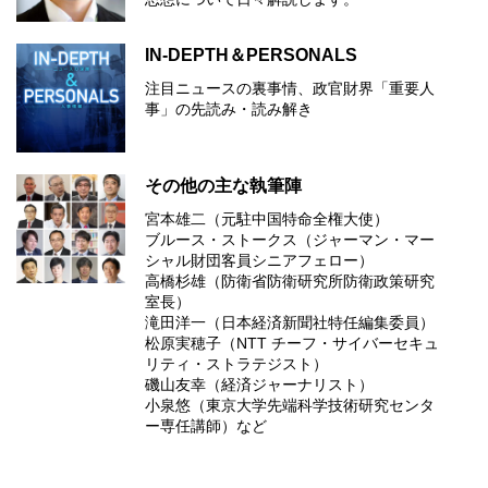
IN-DEPTH＆PERSONALS
注目ニュースの裏事情、政官財界「重要人
事」の先読み・読み解き
その他の主な執筆陣
宮本雄二（元駐中国特命全権大使）
ブルース・ストークス（ジャーマン・マー
シャル財団客員シニアフェロー）
高橋杉雄（防衛省防衛研究所防衛政策研究
室長）
滝田洋一（日本経済新聞社特任編集委員）
松原実穂子（NTT チーフ・サイバーセキュ
リティ・ストラテジスト）
磯山友幸（経済ジャーナリスト）
小泉悠（東京大学先端科学技術研究センタ
ー専任講師）など