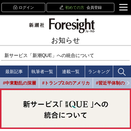
ログイン
初めての方
会員登録
お知らせ
新サービス「新潮QUE」への統合について
最新記事
執筆者一覧
連載一覧
ランキング
#中東動乱の深層
#トランプ2.0のアメリカ
#習近平体制の光