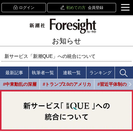
ログイン
初めての方
会員登録
お知らせ
新サービス「新潮QUE」への統合について
最新記事
執筆者一覧
連載一覧
ランキング
#中東動乱の深層
#トランプ2.0のアメリカ
#習近平体制の光