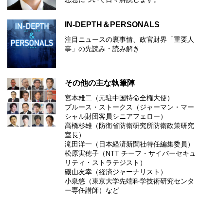
IN-DEPTH＆PERSONALS
注目ニュースの裏事情、政官財界「重要人
事」の先読み・読み解き
その他の主な執筆陣
宮本雄二（元駐中国特命全権大使）
ブルース・ストークス（ジャーマン・マー
シャル財団客員シニアフェロー）
高橋杉雄（防衛省防衛研究所防衛政策研究
室長）
滝田洋一（日本経済新聞社特任編集委員）
松原実穂子（NTT チーフ・サイバーセキュ
リティ・ストラテジスト）
磯山友幸（経済ジャーナリスト）
小泉悠（東京大学先端科学技術研究センタ
ー専任講師）など