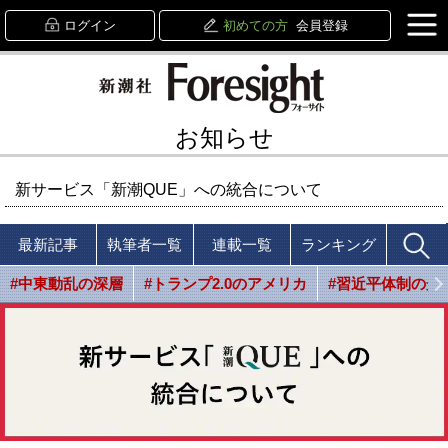
ログイン
初めての方
会員登録
お知らせ
新サービス「新潮QUE」への統合について
最新記事
執筆者一覧
連載一覧
ランキング
#中東動乱の深層
#トランプ2.0のアメリカ
#習近平体制の光