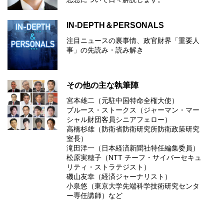
IN-DEPTH＆PERSONALS
注目ニュースの裏事情、政官財界「重要人
事」の先読み・読み解き
その他の主な執筆陣
宮本雄二（元駐中国特命全権大使）
ブルース・ストークス（ジャーマン・マー
シャル財団客員シニアフェロー）
高橋杉雄（防衛省防衛研究所防衛政策研究
室長）
滝田洋一（日本経済新聞社特任編集委員）
松原実穂子（NTT チーフ・サイバーセキュ
リティ・ストラテジスト）
磯山友幸（経済ジャーナリスト）
小泉悠（東京大学先端科学技術研究センタ
ー専任講師）など