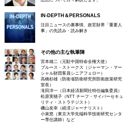
IN-DEPTH＆PERSONALS
注目ニュースの裏事情、政官財界「重要人
事」の先読み・読み解き
その他の主な執筆陣
宮本雄二（元駐中国特命全権大使）
ブルース・ストークス（ジャーマン・マー
シャル財団客員シニアフェロー）
高橋杉雄（防衛省防衛研究所防衛政策研究
室長）
滝田洋一（日本経済新聞社特任編集委員）
松原実穂子（NTT チーフ・サイバーセキュ
リティ・ストラテジスト）
磯山友幸（経済ジャーナリスト）
小泉悠（東京大学先端科学技術研究センタ
ー専任講師）など