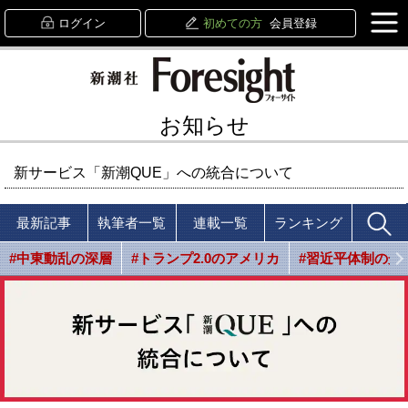
ログイン
初めての方
会員登録
お知らせ
新サービス「新潮QUE」への統合について
最新記事
執筆者一覧
連載一覧
ランキング
#中東動乱の深層
#トランプ2.0のアメリカ
#習近平体制の光